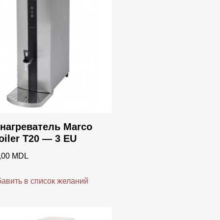
tic
rs
m
ta
o
ave
нагреватель Marco
oiler T20 — 3 EU
a
,00
MDL
e
авить в список желаний
mbali
tura del Caffè