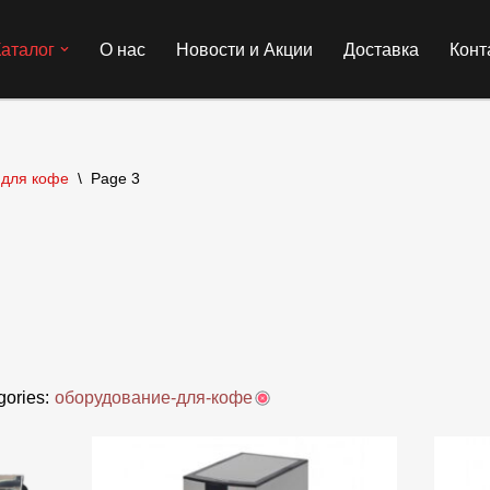
Каталог
О нас
Новости и Акции
Доставка
Конт
 для кофе
\
Page 3
gories:
оборудование-для-кофе
188 433 MDL
В наличии
В про
 381
188 433