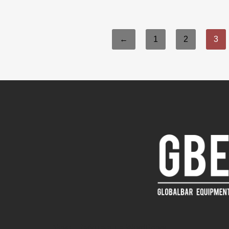
←
1
2
3
Neve
| Работает на
WordPress