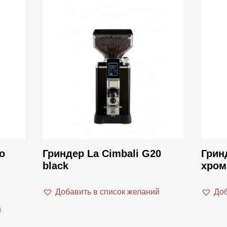
o
Гриндер La Cimbali G20
Грин
black
хром
Добавить в список желаний
Доб
й