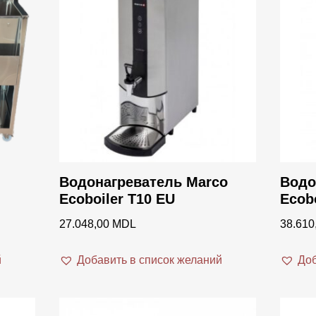
Acaia
Barma
Becke
Bodu
brewis
Cead
EuroC
Водонагреватель Marco
Водо
s
Ecoboiler T10 EU
Ecob
Faem
27.048,00
MDL
38.610
Frank
ISI
й
Добавить в список желаний
Доб
La Ci
La Cul