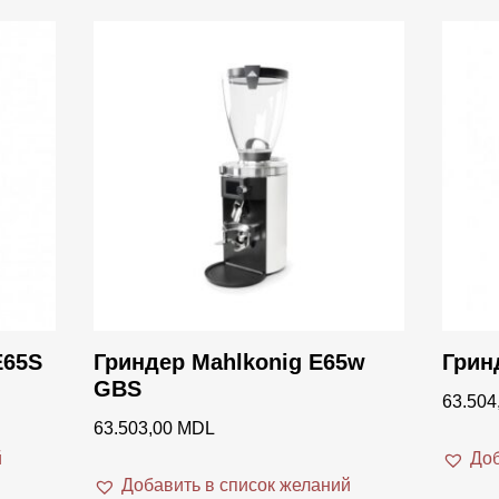
E65S
Гриндер Mahlkonig E65w
Грин
GBS
63.504
63.503,00
MDL
й
Доб
Добавить в список желаний