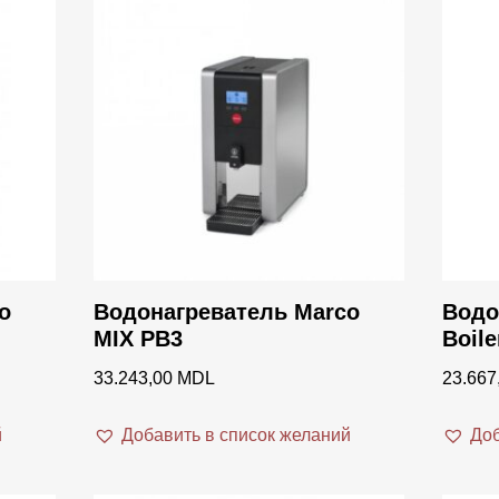
Liva
Mahlk
Marco
Puly C
Rocke
Slaye
Tefcol
o
Водонагреватель Marco
Водо
Vitami
MIX PB3
Boile
33.243,00
MDL
23.667
й
Добавить в список желаний
Доб