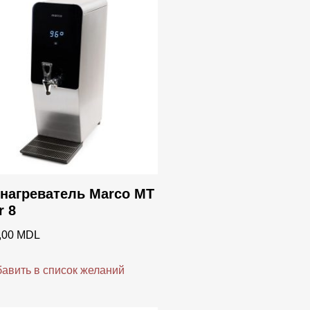
onig
aff
t
r
d
нагреватель Marco MT
x
r 8
,00
MDL
авить в список желаний