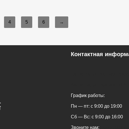
4
5
6
→
Контактная информ
Кишинёв, ул. Хынчештское
Кишинёв, ул. Буковиней 5
График работы:
Пн — пт: с 9:00 до 19:00
Сб — Вс: с 9:00 до 16:00
Звоните нам:
+(373) 682 8