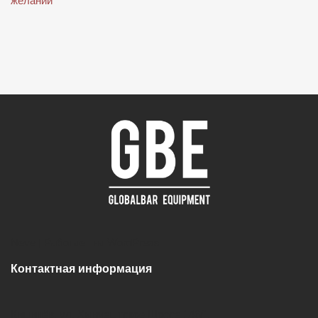
желаний
Neve
| Работает на
WordPress
Контактная информация
Кишинёв, ул. Хынчештское Шоссе 146/1