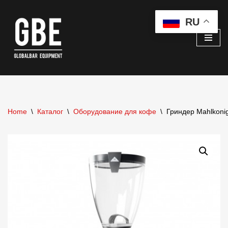
RU
Перейти
к
содержимому
Home
\
Каталог
\
Оборудование для кофе
\
Гриндер Mahlkoni