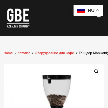
RU
Перейти
к
содержимому
Home
\
Каталог
\
Оборудование для кофе
\
Гриндер Mahlkoni