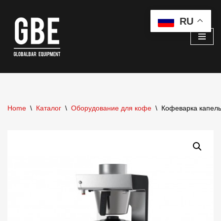
RU
Перейти
к
содержимому
Home
\
Каталог
\
Оборудование для кофе
\
Кофеварка капель