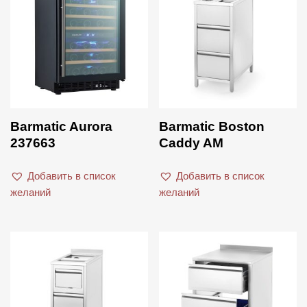
Product categories
ISI
La Cimbali
La Cultura del Caffè
Liva
Mahlkonig
Barmatic Aurora
Barmatic Boston
237663
Caddy AM
Marco
Puly Caff
Добавить в список
Добавить в список
желаний
желаний
Rocket
Slayer
Tefcold
Vitamix