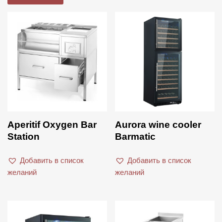
В продаже
Фильтрация по рейтингу
Barmatic
Acaia
Beckers
Aperitif Oxygen Bar
Aurora wine cooler
Bodum
Station
Barmatic
brewista
Добавить в список
Добавить в список
Ceado
желаний
желаний
EuroCave
Faema
Product categories
Franke