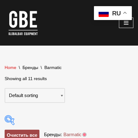
RU
Перейти
к
содержимому
Home
\
Бренды
\
Barmatic
Showing all 11 results
Бренды:
Barmatic
Очистить все
В наличии